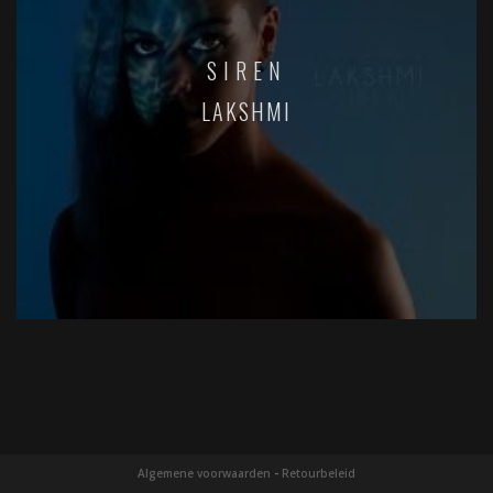
SIREN
LAKSHMI
Algemene voorwaarden
-
Retourbeleid