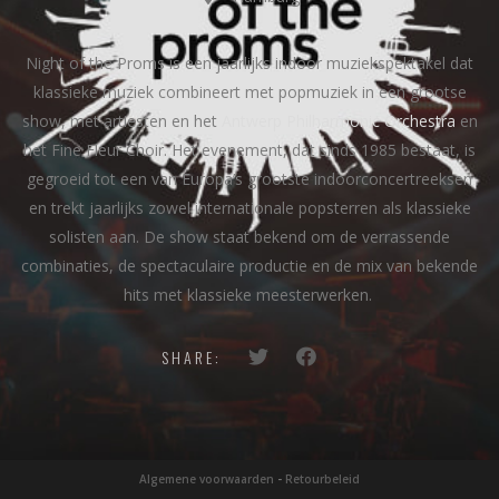
Night of the Proms is een jaarlijks indoor muziekspektakel dat
klassieke muziek combineert met popmuziek in een grootse
show, met artiesten en het
Antwerp Philharmonic Orchestra
en
het Fine Fleur Choir. Het evenement, dat sinds 1985 bestaat, is
gegroeid tot een van Europa’s grootste indoorconcertreeksen
en trekt jaarlijks zowel internationale popsterren als klassieke
solisten aan. De show staat bekend om de verrassende
combinaties, de spectaculaire productie en de mix van bekende
hits met klassieke meesterwerken.
SHARE:
Algemene voorwaarden
-
Retourbeleid